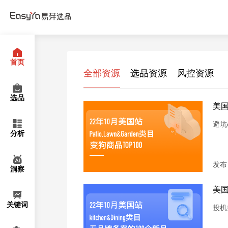
New
Hot
推荐
即将上线
焕新升级
选品会员
选品会员
试用会员
免费会员
联名会员
联名会员
联名会员
AI会员
AI会员
AI会员
AI会员
首页
全部资源
选品资源
风控资源
选品
美国
避坑
分析
发布日
洞察
美国
关键词
投机