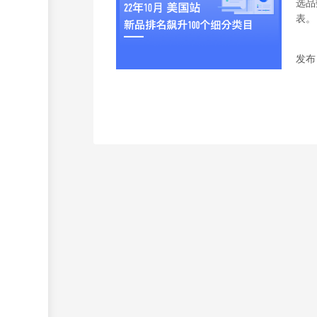
选品
表。
发布日